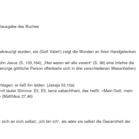
nalausgabe des Buches
ekreuzigt wurden, sie (Gott Vater!) zeigt die Wunden an ihren Handgelenken
n Jesus (S. 103,164); „Hier waren wir alle vereint“ (S. 96) eine Irrlehre die
einzige göttliche Person offenbarte sich in drei verschiedenen Wesenheiten)
hlagen; er ließ ihn leiden. (Jesaja 53,10a)
it lauter Stimme: Eli, Eli, lama sabachthani, das heißt: »Mein Gott, mein
« (Matthäus 27,46)
ut sich an sich selbst; „ich bin ich“, als wäre sie selbst die Gesamtheit der