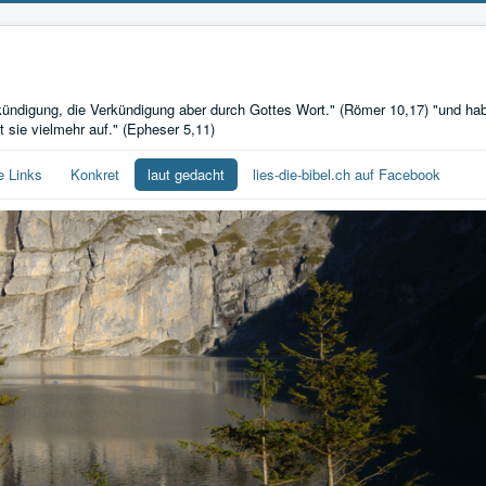
ndigung, die Verkündigung aber durch Gottes Wort." (Römer 10,17) "und hab
 sie vielmehr auf." (Epheser 5,11)
e Links
Konkret
laut gedacht
lies-die-bibel.ch auf Facebook