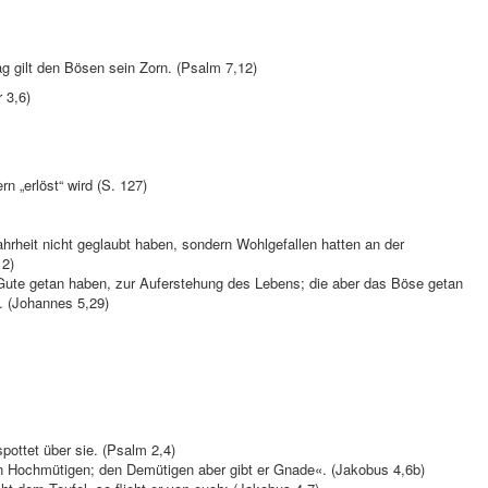
Tag gilt den Bösen sein Zorn. (Psalm 7,12)
 3,6)
n „erlöst“ wird (S. 127)
ahrheit nicht geglaubt haben, sondern Wohlgefallen hatten an der
12)
Gute getan haben, zur Auferstehung des Lebens; die aber das Böse getan
. (Johannes 5,29)
spottet über sie. (Psalm 2,4)
en Hochmütigen; den Demütigen aber gibt er Gnade«. (Jakobus 4,6b)