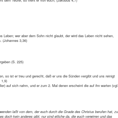
ht dem Teufel, so flieht er von euch; (Jakobus 4,7)
es Leben; wer aber dem Sohn nicht glaubt, der wird das Leben nicht sehen,
m. (Johannes 3,36)
rgeben (S. 225)
 so ist er treu und gerecht, daß er uns die Sünden vergibt und uns reinigt
 1,9)
ler) auf sich nahm, und er zum 2. Mal denen erscheint die auf ihn warten (vgl
bwenden laßt von dem, der euch durch die Gnade des Christus berufen hat, zu
 doch kein anderes gibt; nur sind etliche da, die euch verwirren und das