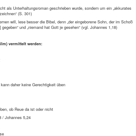
icht als Unterhaltungsroman geschrieben wurde, sondern um ein „akkurates
zeichnen“ (S. 301)
nen will, lese besser die Bibel, denn „der eingeborene Sohn, der im Schoß
n] gegeben“ und „niemand hat Gott je gesehen“ (vgl. Johannes 1,18)
ilm) vermittelt werden:
t
nd kann daher keine Gerechtigkeit üben
ben, ob Reue da ist oder nicht
8 / Johannes 5,24
öse