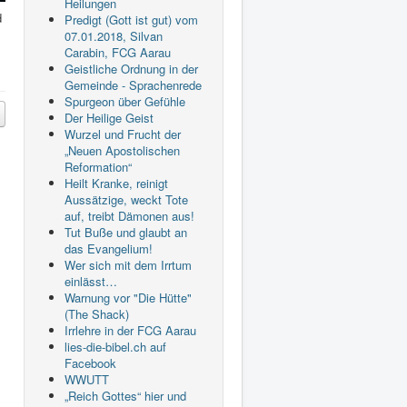
Heilungen
d
Predigt (Gott ist gut) vom
07.01.2018, Silvan
Carabin, FCG Aarau
Geistliche Ordnung in der
Gemeinde - Sprachenrede
Spurgeon über Gefühle
Der Heilige Geist
Wurzel und Frucht der
„Neuen Apostolischen
Reformation“
Heilt Kranke, reinigt
Aussätzige, weckt Tote
auf, treibt Dämonen aus!
Tut Buße und glaubt an
das Evangelium!
Wer sich mit dem Irrtum
einlässt…
Warnung vor "Die Hütte"
(The Shack)
Irrlehre in der FCG Aarau
lies-die-bibel.ch auf
Facebook
WWUTT
„Reich Gottes“ hier und