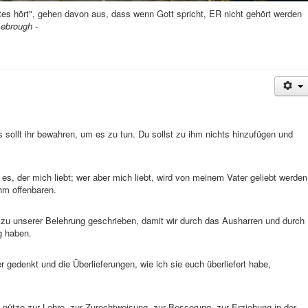
tes hört", gehen davon aus, dass wenn Gott spricht, ER nicht gehört werden
sebrough -
 sollt ihr bewahren, um es zu tun. Du sollst zu ihm nichts hinzufügen und
 es, der mich liebt; wer aber mich liebt, wird von meinem Vater geliebt werden
hm offenbaren.
st zu unserer Belehrung geschrieben, damit wir durch das Ausharren und durch
g haben.
r gedenkt und die Überlieferungen, wie ich sie euch überliefert habe,
t nütze zur Lehre, zur Zurechtweisung, zur Besserung, zur Erziehung in der