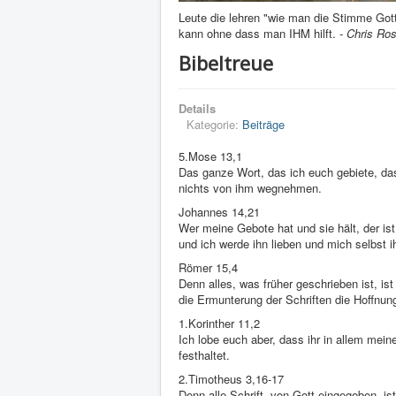
Leute die lehren "wie man die Stimme Got
kann ohne dass man IHM hilft.
- Chris Ro
Bibeltreue
Details
Kategorie:
Beiträge
5.Mose 13,1
Das ganze Wort, das ich euch gebiete, das
nichts von ihm wegnehmen.
Johannes 14,21
Wer meine Gebote hat und sie hält, der ist
und ich werde ihn lieben und mich selbst i
Römer 15,4
Denn alles, was früher geschrieben ist, i
die Ermunterung der Schriften die Hoffnun
1.Korinther 11,2
Ich lobe euch aber, dass ihr in allem meine
festhaltet.
2.Timotheus 3,16-17
Denn alle Schrift, von Gott eingegeben, is