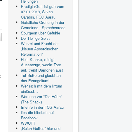
Heilungen
Predigt (Gott ist gut) vom
07.01.2018, Silvan
Carabin, FCG Aarau
Geistliche Ordnung in der
Gemeinde - Sprachenrede
Spurgeon über Gefühle
Der Heilige Geist
Wurzel und Frucht der
„Neuen Apostolischen
Reformation“
Heilt Kranke, reinigt
Aussätzige, weckt Tote
auf, treibt Dämonen aus!
Tut Buße und glaubt an
;
das Evangelium!
Wer sich mit dem Irrtum
einlässt…
Warnung vor "Die Hütte"
(The Shack)
Irrlehre in der FCG Aarau
lies-die-bibel.ch auf
Facebook
WWUTT
„Reich Gottes“ hier und