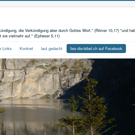
ndigung, die Verkündigung aber durch Gottes Wort." (Römer 10,17) "und hab
 sie vielmehr auf." (Epheser 5,11)
e Links
Konkret
laut gedacht
lies-die-bibel.ch auf Facebook