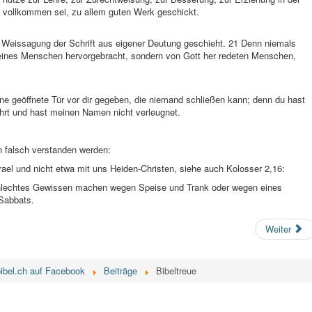
 vollkommen sei, zu allem guten Werk geschickt.
e Weissagung der Schrift aus eigener Deutung geschieht. 21 Denn niemals
eines Menschen hervorgebracht, sondern von Gott her redeten Menschen,
ne geöffnete Tür vor dir gegeben, die niemand schließen kann; denn du hast
ahrt und hast meinen Namen nicht verleugnet.
en falsch verstanden werden:
rael und nicht etwa mit uns Heiden-Christen, siehe auch Kolosser 2,16:
hlechtes Gewissen machen wegen Speise und Trank oder wegen eines
Sabbats.
Weiter
-bibel.ch auf Facebook
Beiträge
Bibeltreue